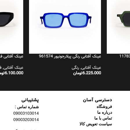
عینک آفتابی رنگی پیلارجونیور 961574
عینک آفتابی فشن 
عینک آفتابی
,
رنگی
عینک آفتابی
,
ف
6.225.000
تومان
6.100.000
توم
افزودن به سبد خرید
افزودن به سبد 
دسترسی آسان
پشتیبانی
فروشگاه
شماره تماس :
درباره ما
09003103014
تماس با ما
09003203014
سیاست تعویض کالا