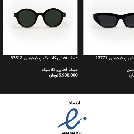
پیلارجونیور 13771
عینک آفتابی کلاسیک پیلارجونیور 87513
شن
عینک آفتابی
,
کلاسیک
ان
5.900.000
تومان
خرید
افزودن به سبد خرید
اینماد