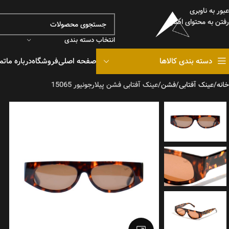
عبور به ناوبری
رفتن به محتوای اصلی
انتخاب دسته بندی
دسته بندی کالاها
صفحه اصلی
فروشگاه
درباره ما
تم
خانه
عینک آفتابی
فشن
عینک آفتابی فشن پیلارجونیور 15065
هودی
دورس
دیدن هودی ها
دیدن 
تیشرت
شلوارک
تیشرت 
دیدن شلوراک ها