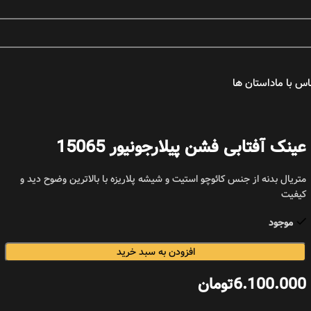
اس با ما
داستان ها
عکس های برتر
عینک آفتابی فشن پیلارجونیور 15065
دورس ها
متریال بدنه از جنس کائوچو استیت و شیشه پلاریزه با بالاترین وضوح دید و
کیفیت
موجود
افزودن به سبد خرید
هنرمندان
6.100.000
تومان
پیلار جونیور