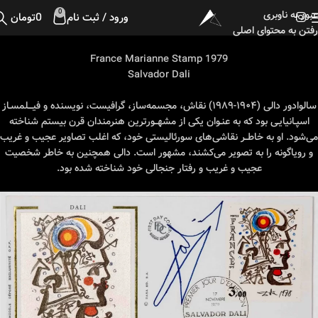
عبور به ناوبری
0
ورود / ثبت نام
0
تومان
رفتن به محتوای اصلی
1979 France Marianne Stamp
Salvador Dali
سالوادور دالی (۱۹۰۴-۱۹۸۹) نقاش، مجسمه‌ساز، گرافیست، نویسنده و فیـــلمسـاز
اسپـانیایـی بود که به عنـوان یکی از مشهــورترین هنرمندان قرن بیستم شناخته
می‌شود. او به خاطــر نقاشی‌های سورئالیستی خود، که اغلب تصاویر عجیب و غریب
و رویاگونه را به تصویر می‌کشند، مشهور است. دالی همچنین به خاطر شخصیت
عجیب و غریب و رفتار جنجالی خود شناخته شده بود.