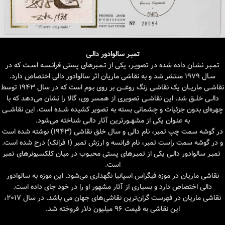
تمبـر سالوادور دالـی
تمـبـر نشـان داده شده در تصویـر، یکی از تـمـبرهای پستی فرانـسـه اســت که در
سـال ۱۹۷۹ منتشر شد و به نقاشی ماریان اثر سالوادور دالی اختصاص دارد.
نقاشــی ماریــان یک نقاشـی رنگ روغـــن بر روی بـوم است که در سال ۱۹۴۳ توسط
دالــی خلــق شد. این نقاشــی تصویری از همسر وی، گالا را نشان می‌دهد که با
چهره‌ای بدون جزئیات و چشمانی بسته به تصویر کشیده شــده است. این نقاشـــی
به عنـوان یکی از مشهــورترین آثار دالـی شناخته می‌شود.
در گوشه سمت چپ تمبر، نام دالی و سال خلق نقاشی (۱۹۴۳) نوشته شده است
و در گوشه سمت راست تمبر، نام فرانسه و ارزش تمبر (۱ فرانک) درج شده است.
تمبـر سالوادور دالـی یکی از تمبـرهای پستی محبـوب در میان کلکسیونرهای تمبر
است.
نقاشی ماریان در موزه فیگراس اسپانیا نگهداری می‌شود. این موزه به سالوادور
دالی اختصاص دارد و بسیاری از آثار مشهور او را در خود جای داده است.
نقاشی ماریان در فهرست گران‌ترین نقاشی‌های جهان می باشد. در سال ۲۰۱۷،
این نقاشی به قیمت ۹۶ میلیون دلار فروخته شد.