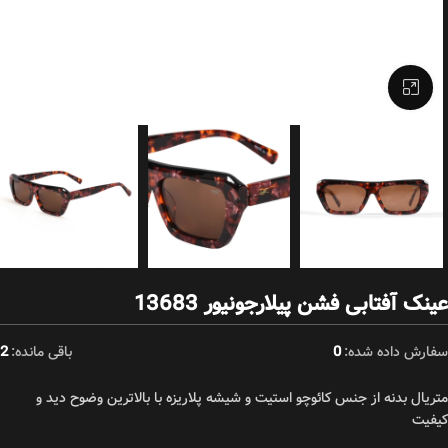
بزرگنمایی تصویر
عینک آفتابی فشن پیلارجونیور 13683
سفارش داده شده:
0
باقی مانده:
2
متریال بدنه از جنس کائوچو استیت و شیشه پلاریزه با بالاترین وضوح دید و
کیفیت