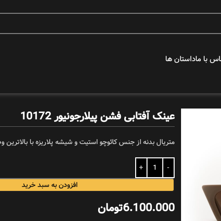
اس با ما
داستان ها
عکس های برتر
عینک آفتابی فشن پیلارجونیور 10172
دورس ها
متریال بدنه از جنس کائوچو استیت و شیشه پلاریزه با بالاترین 
هنرمندان
افزودن به سبد خرید
6.100.000
تومان
پیلار جونیور