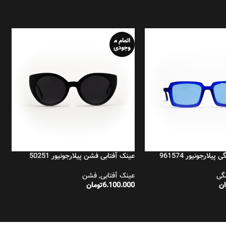
اتمام م
وجودی
یلارجونیور 961574
عینک آفتابی فشن پیلارجونیور 50251
ع
گی
عینک آفتابی
,
فشن
ع
ان
6.100.000
تومان
0
خرید
اطلاعات بیشتر
ا