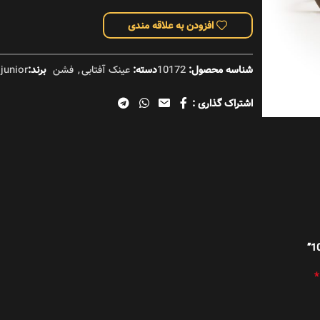
 خان
افزودن به علاقه مندی
شناسه محصول:
10172
دسته:
عینک آفتابی
,
فشن
برند:
 junior
اشتراک گذاری :
*