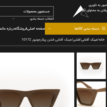
عبور به ناوبری
رفتن به محتوای اصلی
انتخاب دسته بندی
دسته بندی کالاها
صفحه اصلی
فروشگاه
درباره ما
تم
خانه
عینک آفتابی
فشن
عینک آفتابی فشن پیلارجونیور 10172
هودی
دورس
دیدن هودی ها
دیدن 
تیشرت
شلوارک
تیشرت 
دیدن شلوراک ها