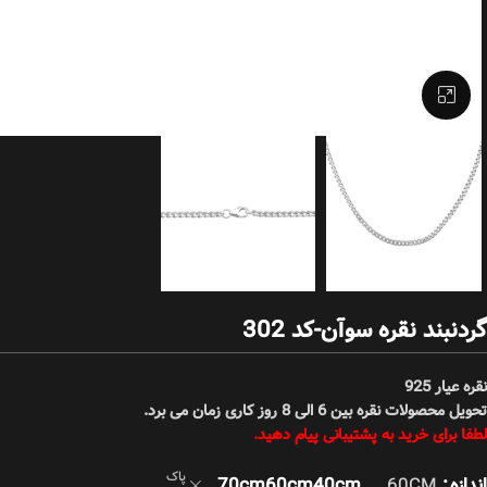
بزرگنمایی تصویر
گردنبند نقره سوآن-کد 302
نقره عیار 925
تحویل محصولات نقره بین 6 الی 8 روز کاری زمان می برد.
لطفا برای خرید به پشتیبانی پیام دهید.
پاک
70cm
60cm
40cm
اندازه
60CM