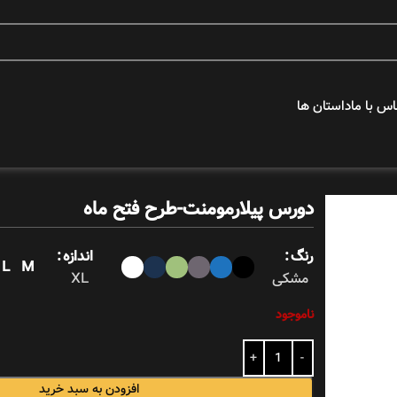
اس با ما
داستان ها
عکس های برتر
دورس پیلارمومنت-طرح فتح ماه
دورس ها
رنگ
اندازه
L
M
مشکی
XL
ناموجود
هنرمندان
پیلار جونیور
افزودن به سبد خرید