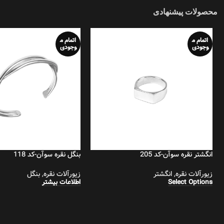
محصولات پیشنهادی
اتمام م
اتمام م
وجودی
وجودی
انگشتر نقره سوآن-کد 205
بنگل نقره سوآن-کد 118
زیورآلات نقره
,
انگشتر
زیورآلات نقره
,
بنگل
Select Options
اطلاعات بیشتر