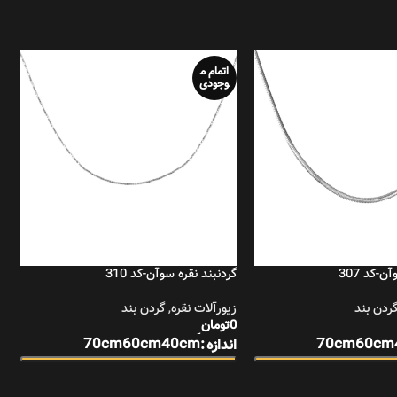
اتمام م
وجودی
ن-کد 307
گردنبند نقره سوآن-کد 310
گ
ردن بند
زیورآلات نقره
,
گردن بند
ز
0
تومان
0
انتخاب گزینه‌ها
ا
70cm
60cm
40cm
70cm
60cm
اندازه
ا