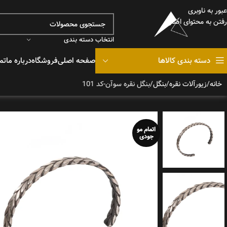
عبور به ناوبری
رفتن به محتوای اصلی
انتخاب دسته بندی
دسته بندی کالاها
صفحه اصلی
فروشگاه
درباره ما
تم
خانه
زیورآلات نقره
بنگل
بنگل نقره سوآن-کد 101
هودی
دورس
دیدن هودی ها
دیدن 
اتمام مو
جودی
تیشرت
شلوارک
تیشرت 
دیدن شلوراک ها