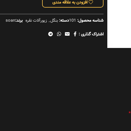
افزودن به علاقه مندی
 خان
شناسه محصول:
101
دسته:
بنگل
,
زیورآلات نقره
برند:
soan
اشتراک گذاری :
*